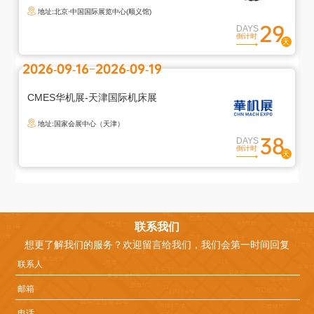
地址:北京·中国国际展览中心(顺义馆)
29
DAYS
倒计时
退
2026-09-16
2026-09-19
出
登
录
CMES华机展-天津国际机床展
地址:国家会展中心（天津）
您
38
DAYS
确
倒计时
定
退
出
登
联系我们
录
想更了解我们的服务？欢迎留言给我们，我们会第一时间回复
吗
取
确
消
定