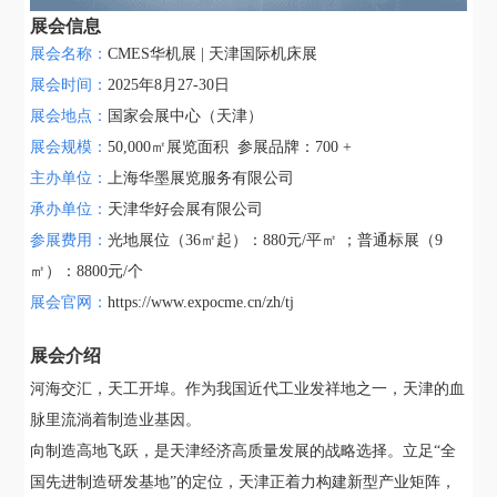
展会信息
展会名称：
CMES华机展 | 天津国际机床展
展会时间：
2025年8月27-30日
展会地点：
国家会展中心（天津）
展会规模：
50,000㎡展览面积 参展品牌：700 +
主办单位：
上海华墨展览服务有限公司
承办单位：
天津华好会展有限公司
参展费用：
光地展位（36㎡起）：880元/平㎡ ；普通标展（9
㎡）：8800元/个
展会官网：
https://www.expocme.cn/zh/tj
展会介绍
河海交汇，天工开埠。作为我国近代工业发祥地之一，天津的血
脉里流淌着制造业基因。
向制造高地飞跃，是天津经济高质量发展的战略选择。立足“全
国先进制造研发基地”的定位，天津正着力构建新型产业矩阵，