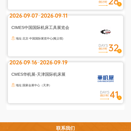
28
倒计时
2026-09-07
2026-09-11
退
出
登
CIMES中国国际机床工具展览会
录
地址:北京·中国国际展览中心(顺义馆)
32
您
DAYS
倒计时
确
定
2026-09-16
2026-09-19
退
出
CMES华机展-天津国际机床展
登
地址:国家会展中心（天津）
录
41
DAYS
吗
倒计时
取
确
消
定
联系我们