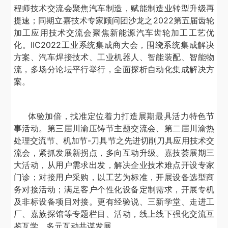
程师技术交流会聚焦汽车制造，赋能制造业转型升级再
提速；同期立嘉技术专家顾问团沙龙之
2022
第五届齿轮
加工应用技术交流会聚焦新能源汽车齿轮加工工艺优
化。
IIC2022
工业系统集成商大会，围绕系统集成解决
方案、汽车焊接技术、工业机器人、智能装配、智能物
流，多场分论坛平行举行，全面探析自动化集成解决方
案。
体验加倍，找准定位着力打造展期最具活力特色节
事活动。第三届川渝压铸节主题交流会、第二届川渝热
处理交流节、机加节
-
刀具节之先进切削刀具应用技术交
流会，紧抓发展新拐点，多向互动升级。嘉技荟展期三
大活动，从用户需求出发，解决企业技术难点开设专家
门诊；对接用户采购，以工艺为标准，开展设备选型商
务对接活动；满足客户个性化设备定制需求，开展专机
及非标设备项目对接。更有经验说、三新学堂、走进工
厂、嘉族探馆等专题栏目、活动，线上线下强化交流互
鉴互学，多元互动共谋发展。