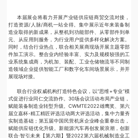
本届展会将着力开展产业链供应链商贸交流对接，
打造资源
/
人脉
/
商机一站全得。集中展示近年来装备制
造业取得的新成果，从整机到功能部件、从零部件到单
元、从应用到服务，为行业用户提供多样化解决方案。
同时，结合行业热点，联合相关展商现场开展主题零部
件加工演示。整合业内经验丰富、实力及规模较强的工
业系统集成商，为机加、装配、工业仓储物流等不同制
造领域企业提供智能工厂和数字化车间场景展示，并开
展现场对接。
联合行业权威机构打造特色会议，以
“思维
+
专业”模
式促进行业同仁交流协作。
30
场会议活动布局产业链，
赋能装备制造业转型升级。
CWMTE2022
雄鹰奖、第六
届立嘉杯
-
精工精匠评选活动两大评选活动，集中力量夯
实制造基础；第五届中国民营机床企业峰会重拳出击，
赋能供应链优化升级。新能源汽车再创发展浪潮，创新
联合·智引未来【第六期】暨
2022
第六届机械制造业工