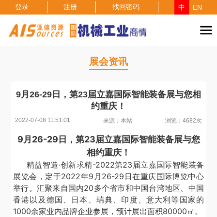
登录
注册
找回密码
中
EN
展会资讯
9月26-29日，第23届立嘉国际智能装备展与您相
约重庆！
2022-07-08 11:51:01
来源：本站
浏览：4682次
9月26-29日，第23届立嘉国际智能装备展与您
相约重庆！
精益智造
·创新求精
-2022
第
23
届立嘉国际智能装备
展览会，定于
2022
年
9
月
26-29
日在重庆国际博览中心
举行。汇聚来自国内
20
多个省市和中国台湾地区、中国
香港以及德国、日本、瑞典、印度、意大利等国家的
1000
余家业内品牌企业参展，预计展出面积
80000
㎡。