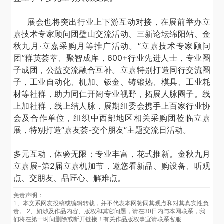
展会也将突出行业上下游互动对接，在展前举办立
嘉技术专家顾问团璧山交流活动、三新论坛绵阳站、金
秋九月
·立嘉采购月等推广活动。“立嘉技术专家顾问
团”群英荟萃、聚智成库，
600+
行业先进人士，专业圈
子成团，公益交流融合互补。立嘉特别打造同行交流圈
子，工业自动化、机加、钣金、铸锻热、模具、工业耗
材等社群，助力同仁开阔专业视野，拓展人脉圈子。线
上加社群，线上结人脉，展期组委会携手上百家行业协
会及合作单位，组织中西部地区相关采购团莅临立嘉
展，特别打造“嘉友荟
-
交个朋友“主题交流日活动。
多元互动，体验无限；专业丰富，花式推新。金秋九月
立嘉展
-
第
2
届立嘉机加节，邀您看新品、购设备、听观
点、交朋友、品匠心、解难点。
免责声明：
1、本文系网友投稿或编辑转载，并不代表本网赞同其观点和对其真实性负
责。 2、如涉及作品内容、版权和其它问题，请在30日内与本网联系，我
们将在第一时间删除或断开链接！有关作品版权事宜请联系客服