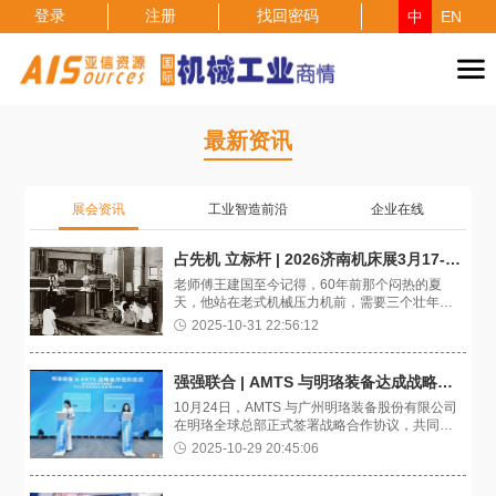
登录
注册
找回密码
中
EN
最新资讯
展会资讯
工业智造前沿
企业在线
占先机 立标杆 | 2026济南机床展3月17-20日移师新馆，焕新升级！
老师傅王建国至今记得，60年前那个闷热的夏
天，他站在老式机械压力机前，需要三个壮年工
人合力才能完成一个汽车覆盖件的冲压。如今，
2025-10-31 22:56:12
在济南二机床的数字化车间里，王师傅的孙子轻
点平板电脑，德国大众定制的2000吨智能冲压线
便自动运转起来，这条为特斯拉供货的生产线，
强强联合 | AMTS 与明珞装备达成战略合作！
每4秒就能诞生一个完美车门。
10月24日，AMTS 与广州明珞装备股份有限​公司
在明珞全球总部正式签署战略合作协议，共同开
启在汽车工程与数字制造领域的全新篇章。
2025-10-29 20:45:06