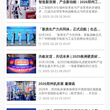
智造新浪潮，产业新动能：2026郑州工博会人工智能及机器人产业链展引领“AI+”革命
人工智能作为引领科技革命与产业变革的关键技
术，已成为全球竞争的战略焦点与经济发展的核
心引擎。当前，我国人工智能技术加速渗透各行
2025-10-29 20:39:41
各业，与实体经济深度融合，产业发展进入“加速
跑”阶段。
「新质生产力共同体」正式启航｜生态共建，产业共赢
10月24日，「新质生产力共同体」筹备战略仪式
于广州明珞数字制造与工业互联网全球总部正式
举办。京津冀新能源汽车协同发展促进会副会长
2025-10-28 21:43:47
何章翔、励展博览集团大中华总裁郑智生、「新
质生产力共同体」副理事长兼秘书长夏纬、「新
质生产力共同体」副理事长、广州明珞装备股份
共叙友谊，共话未来 | 2025株洲硬质材料产业博览会“北德之夜”交流晚宴圆满落幕
有限公司董事长兼首席执行官姚维兵、「新质生
10月19日晚，在2025株洲国际先进硬质材料产业
产力共同体」副理事长兼副秘书长、AMTS &
博览会盛大举办之际，一场备受瞩目的行业交流
AHTE创始人及励进展览副董事长周晓川出席并完
盛宴——“北德之夜”行业交流晚宴在株洲大汉希尔
成签约。
2025-10-21 09:28:07
顿酒店隆重举行。本次活动由广东莞深集团主
办，株洲北德切削工具有限公司总冠名，汇聚了
来自全国先进制造业领域的六百余位精英，共度
2026郑州机床展 邀请函
了一个精彩纷呈、收获满满的夜晚。
2026年，郑州机床展将移师至中西部地区规模最
大的中原国际会展中心（航空港区），开启全新
发展篇章。本届展会规模突破10万平方米，汇聚
2025-10-14 23:19:57
全球3000余家顶尖品牌，预计吸引超12万名专业
观众，以“规模扩容、品牌升级、资源聚合”为核
心，实现硬件设施与服务能级的全面跃升。