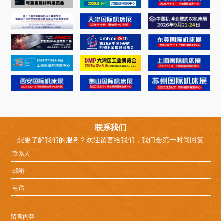
退
出
登
录
您
确
定
联系我们
退
出
想更了解我们的服务？欢迎留言给我们，我们会第一时间回复
登
录
吗
取
确
消
定