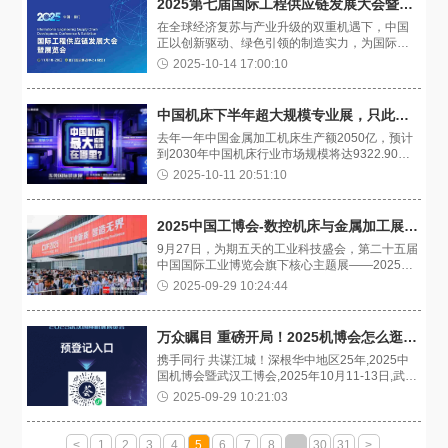
2025第七届国际工程供应链发展大会暨展览会 邀请函
在全球经济复苏与产业升级的双重机遇下，中国
正以创新驱动、绿色引领的制造实力，为国际工
程供应链注入全新活力。2025第七届国际工程供
2025-10-14 17:00:10
应链发展大会暨展览会将于2025年11月18-20日
在厦门国际博览中心举办，展会聚焦“绿色低
碳”“数字化赋能”与“全球化协作”三大核心方向，旨
中国机床下半年超大规模专业展，只此一场！
在通过技术展示、供需对接、政策研讨，推动供
去年一年中国金属加工机床生产额2050亿，预计
应链从传统模式向智能化、可持续化转型，打造
到2030年中国机床行业市场规模将达9322.90
覆盖工程建设全产业链的国际化合作平台，推动
亿。这么庞大的产值背后是哪些应用行业？中国
供应链高效协同与技术创新。
2025-10-11 20:51:10
机床最大应用市场又在哪里？
2025中国工博会-数控机床与金属加工展圆满闭幕
9月27日，为期五天的工业科技盛会，第二十五届
中国国际工业博览会旗下核心主题展——2025数
控机床与金属加工展（MWCS）与2025工业自动
2025-09-29 10:24:44
化展（IAS）在国家会展中心（上海）顺利闭幕。
万众瞩目 重磅开局！2025机博会怎么逛？一份超实用的参观指南请查收！
携手同行 共谋江城！深根华中地区25年,2025中
国机博会暨武汉工博会,2025年10月11-13日,武汉
国际博览中心B馆隆重举办！聚势向新，携手共
2025-09-29 10:21:03
赢！立于武汉，面向华中，辐射全国!为了确保您
参展顺利，组委会特为您准备了这份参展须知，
预祝您满载而归！​
<
1
2
3
4
5
6
7
8
...
30
31
>