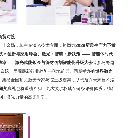
商贸对接
二十余场，其中在激光技术方面，将举办
2026新质生产力下激
切管技术创新与应用峰会、激光・智脑・新决策 —— 智能体时代
效率——激光赋能钣金与管材切割智能化升级大会
等多场专题
点议题，呈现最新行业趋势与落地前景。同期举办的
世界激光
，集结全国顶尖激光专家与院士级嘉宾，助您预判未来技术爆
颁奖典礼
也将重磅回归，九大奖项构成全链条评价体系，精准
中国激光力量的高光时刻。