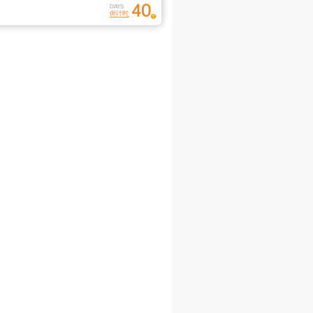
40
DAYS
倒计时