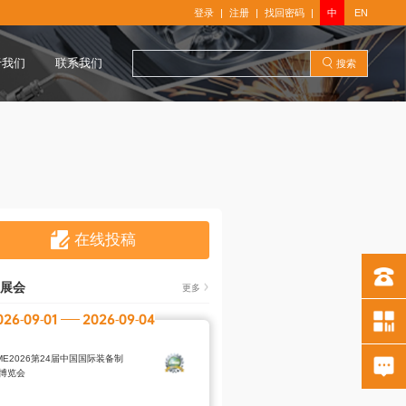
登录
注册
找回密码
|
|
|
中
EN
于我们
联系我们
搜索
在线投稿
0755-274
展会
更多
026-09-01
2026-09-04
EME2026第24届中国国际装备制
博览会