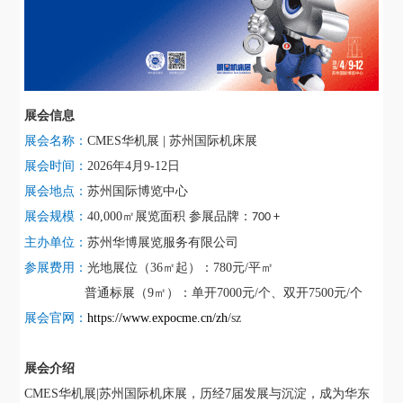
展会信息
展会名称：
CMES华机展 |
苏州
国际机床展
展会时间：
202
6
年
4
月
9
-
12
日
展会地点：
苏州国际博览中心
展会规模：
40,000㎡展览面积
参展品牌：
700 +
主办单位
：
苏州华博展览服务有限公司
参展费用：
光地展位（
36㎡起）：
78
0元/平㎡
普通标展（
9㎡）：
单开
7
0
0
0元/个
、
双开
750
0元/个
展会官网：
https://www.expocme.cn/zh
/sz
展会介绍
CMES华机展|苏州国际机床展，历经7届发展与沉淀，成为华东