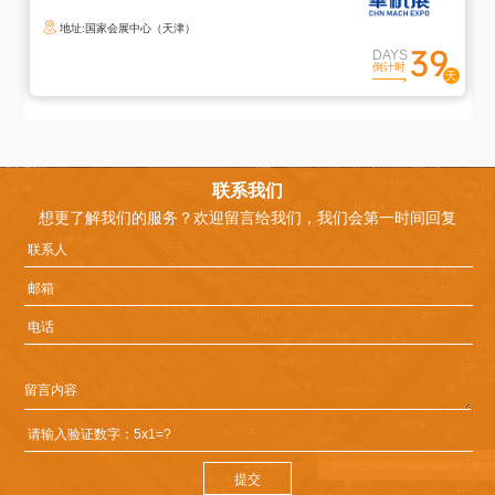
录
地址:国家会展中心（天津）
39
您
DAYS
倒计时
确
定
退
出
登
联系我们
录
想更了解我们的服务？欢迎留言给我们，我们会第一时间回复
吗
取
确
消
定
提交