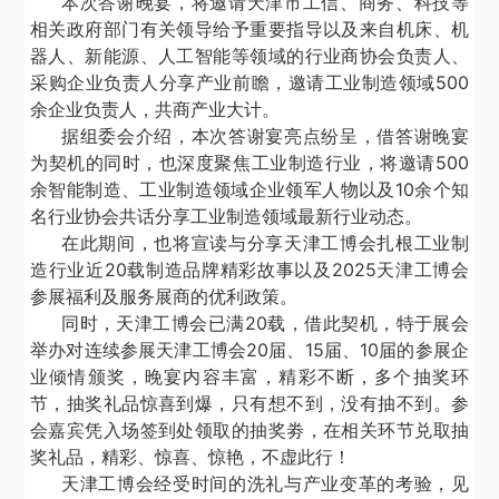
本次答谢晚宴，将邀请天津市工信、商务、科技等
相关政府部门有关领导给予重要指导以及来自机床、机
器人、新能源、人工智能等领域的行业商协会负责人、
采购企业负责人分享产业前瞻，邀请工业制造领域
500
余企业负责人，共商产业大计。
据组委会介绍，本次答谢宴亮点纷呈，借答谢晚宴
为契机的同时，也深度聚焦工业制造行业，将邀请
500
余智能制造、工业制造领域企业领军人物以及10余个知
名行业协会共话分享工业制造领域最新行业动态。
在此期间，也将宣读与分享天津工博会扎根工业制
造行业近
20载制造品牌精彩故事以及2025天津工博会
参展福利及服务展商的优利政策。
同时，天津工博会已满
20载，借此契机，特于展会
举办对连续参展天津工博会20届、15届、10届的参展企
业倾情颁奖，晚宴内容丰富，精彩不断，多个抽奖环
节，抽奖礼品惊喜到爆，只有想不到，没有抽不到。参
会嘉宾凭入场签到处领取的抽奖劵，在相关环节兑取抽
奖礼品，精彩、惊喜、惊艳，不虚此行！
天津工博会经受时间的洗礼与产业变革的考验，见