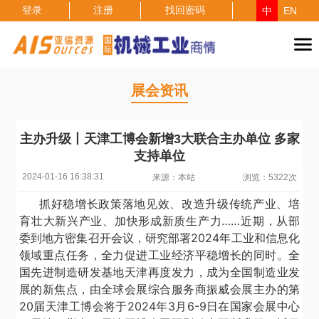
登录
注册
找回密码
中
EN
展会资讯
主办升级丨天津工博会新增3大联合主办单位 多家
支持单位
2024-01-16 16:38:31
来源：本站
浏览：5322次
抓好稳增长政策落地见效、改造升级传统产业、培
育壮大新兴产业、加快形成新质生产力
……近期，从部
委到地方密集召开会议，研究部署
2024
年工业和信息化
领域重点任务，全力促进工业经济平稳增长的同时。全
国先进制造研发基地天津再度发力，成为全国制造业发
展的新焦点，由全球会展综合服务商振威会展主办的第
20
届天津工博会将于
2024
年
3
月
6-9
日在国家会展中心