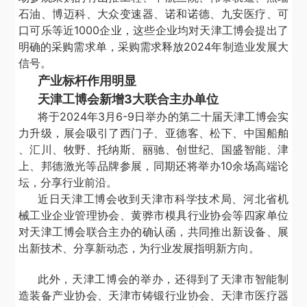
石油、博迈科、大众变速器、诺和诺德、九安医疗、可
口可乐等近
1000
企业，这些企业均对天津工博会提出了
明确的采购需求单，采购需求释放
2024
年制造业发展大
信号。
产业标杆作用明显
天津工博会新增
3
大联合主办单位
将于
2024
年
3
月
6-9
日举办的第二十届天津工博会实
力升级，展会吸引了西门子、亚德客、松下、中国船舶
、汇川、牧野、托纳斯、丽驰、创世纪、国盛智能、津
上、邦德激光等品牌参展，同期还将举办
10
余场高端论
坛，分享行业前沿。
近日天津工博会收到天津市科学技术局、河北省机
械工业企业管理协会、黄骅市模具行业协会等四家单位
对天津工博会联合主办的确认函，共同推出新设备、展
出新技术、分享新动态，为行业发展指明新方向。
此外，天津工博会的举办，还得到了天津市智能制
造装备产业协会、天津市铸锻行业协会、天津市医疗器